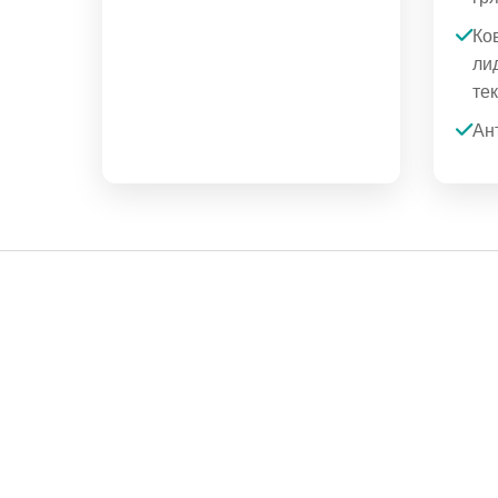
Ко
ли
те
Ан