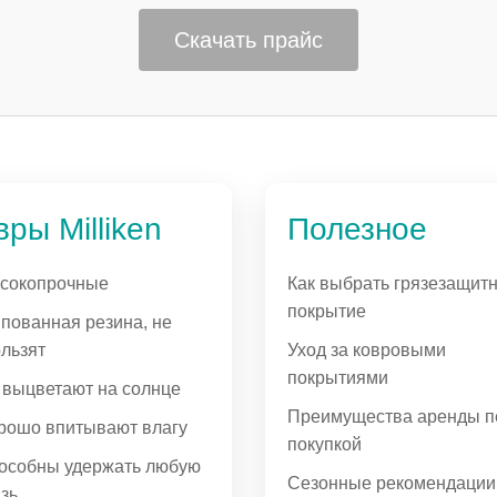
Скачать прайс
вры Milliken
Полезное
сокопрочные
Как выбрать грязезащит
покрытие
пованная резина, не
ользят
Уход за ковровыми
покрытиями
 выцветают на солнце
Преимущества аренды п
рошо впитывают влагу
покупкой
особны удержать любую
Сезонные рекомендации
зь