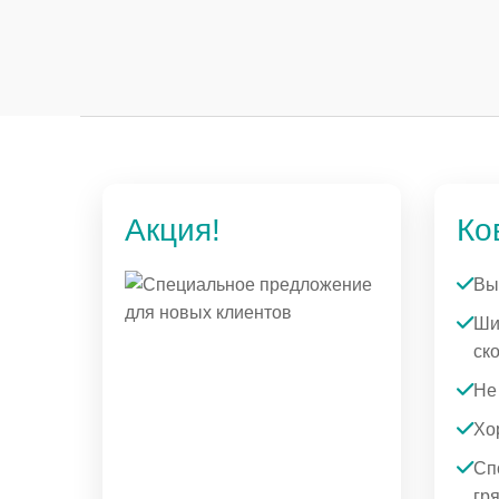
Акция!
Ко
Вы
Ши
ск
Не
Хо
Сп
гря