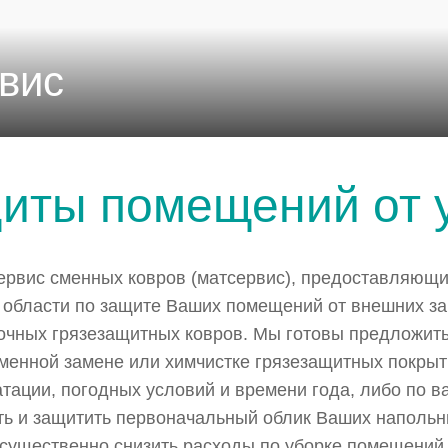
вис
иты помещений от у
сервис сменных ковров (матсервис), предоставляющи
 области по защите Ваших помещений от внешних з
чных грязезащитных ковров. Мы готовы предложить
менной замене или химчистке грязезащитных покрыт
атации, погодных условий и времени года, либо по 
ь и защитить первоначальный облик Ваших напольны
существенно снизить расходы по уборке помещений